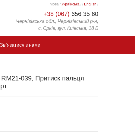
Мова
/
Українська
/
/
English
/
+38 (067)
656 35 60
Чернігівська обл., Чернігівський р-н,
с. Єрків, вул. Київська, 18 Б
Зв’язатися з нами
, RM21-039, Притиск пальця
орт