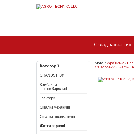
Склад запчастин
Мова /
Українська
/
Eng
Категорії
На головну
»
Жатки з
GRANDSTIIL®
Комбайни
зернозбиральні
Трактори
Сівалки механічні
Сівалки пневматичні
Жатки зернові