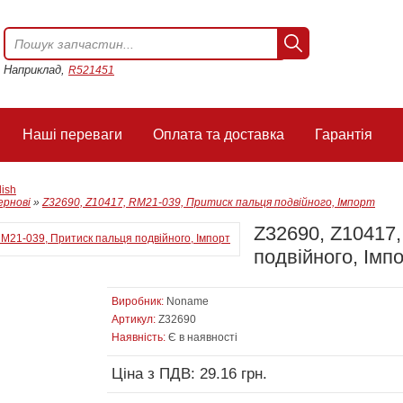
Наприклад,
R521451
Наші переваги
Оплата та доставка
Гарантія
lish
ернові
»
Z32690, Z10417, RM21-039, Притиск пальця подвійного, Імпорт
Z32690, Z10417
подвійного, Імп
Виробник:
Noname
Артикул:
Z32690
Наявність:
Є в наявності
Ціна з ПДВ: 29.16 грн.