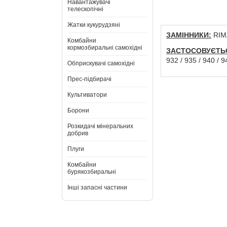
Навантажувачі
телескопічні
Жатки кукурудзяні
ЗАМІННИКИ:
RIM
Комбайни
кормозбиральні самохідні
ЗАСТОСОВУЄТЬ
932 / 935 / 940 / 9
Обприскувачі самохідні
Прес-підбирачі
Культиватори
Борони
Розкидачі мінеральних
добрив
Плуги
Комбайни
бурякозбиральні
Інші запасні частини