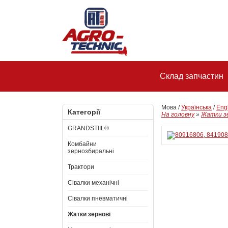
Склад запчастин
Мова /
Українська
/
Eng
Категорії
На головну
»
Жатки з
GRANDSTIIL®
Комбайни
зернозбиральні
Трактори
Сівалки механічні
Сівалки пневматичні
Жатки зернові