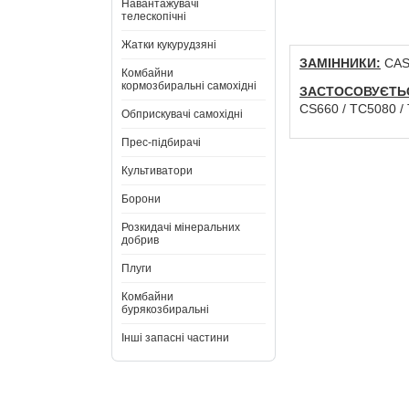
Навантажувачі
телескопічні
Жатки кукурудзяні
ЗАМІННИКИ:
CASE
Комбайни
кормозбиральні самохідні
ЗАСТОСОВУЄТЬ
CS660 / TC5080 / T
Обприскувачі самохідні
Прес-підбирачі
Культиватори
Борони
Розкидачі мінеральних
добрив
Плуги
Комбайни
бурякозбиральні
Інші запасні частини