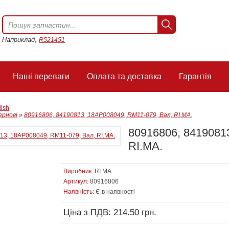
Наприклад,
R521451
Наші переваги
Оплата та доставка
Гарантія
lish
ернові
»
80916806, 84190813, 18AP008049, RM11-079, Вал, RI.MA.
80916806, 8419081
RI.MA.
Виробник:
RI.MA.
Артикул:
80916806
Наявність:
Є в наявності
Ціна з ПДВ: 214.50 грн.