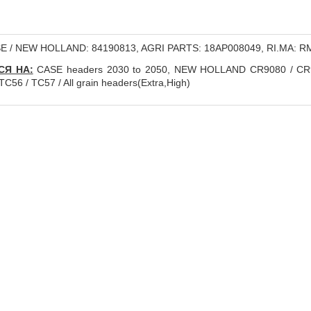
 / NEW HOLLAND: 84190813, AGRI PARTS: 18AP008049, RI.MA: R
СЯ НА:
CASE headers 2030 to 2050, NEW HOLLAND CR9080 / CR90
C56 / TC57 / All grain headers(Extra,High)