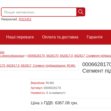
Наприклад,
R521451
Наші переваги
Оплата та доставка
Гарантія
lish
 зернозбиральні
»
0006628170, 6628170, 662817.0, 662817, Сегмент підбара
0006628170
Сегмент пі
Виробник:
RI.MA.
Артикул:
0006628170
Наявність:
Є в наявності
Ціна з ПДВ: 6367.08 грн.