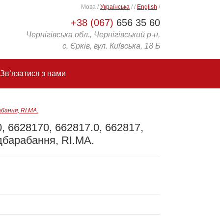
Мова
/
Українська
/
/
English
/
+38 (067)
656 35 60
Чернігівська обл., Чернігівський р-н,
с. Єрків, вул. Київська, 18 Б
Зв’язатися з нами
бання, RI.MA.
, 6628170, 662817.0, 662817,
дбарабання, RI.MA.