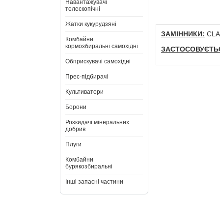
Навантажувачі
телескопічні
Жатки кукурудзяні
ЗАМІННИКИ:
CLAA
Комбайни
кормозбиральні самохідні
ЗАСТОСОВУЄТЬС
Обприскувачі самохідні
Прес-підбирачі
Культиватори
Борони
Розкидачі мінеральних
добрив
Плуги
Комбайни
бурякозбиральні
Інші запасні частини