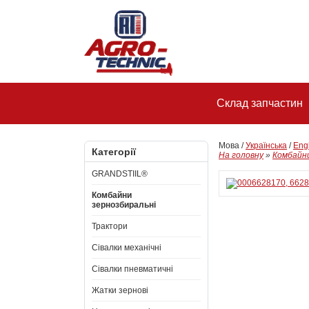
Склад запчастин
Мова /
Українська
/
Eng
Категорії
На головну
»
Комбайни
GRANDSTIIL®
Комбайни
зернозбиральні
Трактори
Сівалки механічні
Сівалки пневматичні
Жатки зернові