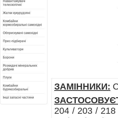
Навантажувачі
телескопічні
Жатки кукурудзяні
Комбайни
кормозбиральні самохідні
Обприскувачі самохідні
Прес-підбирачі
Культиватори
Борони
Розкидачі мінеральних
добрив
Плуги
ЗАМІННИКИ:
C
Комбайни
бурякозбиральні
ЗАСТОСОВУЄ
Інші запасні частини
204 / 203 / 218