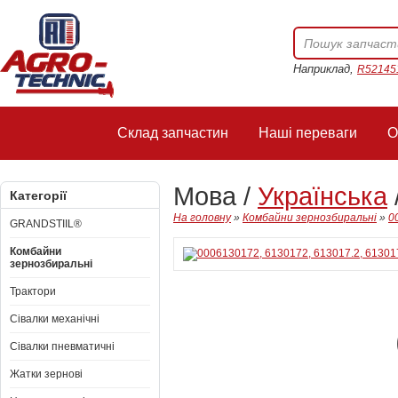
Наприклад,
R52145
Склад запчастин
Наші переваги
О
Мова /
Українська
Категорії
На головну
»
Комбайни зернозбиральні
»
0
GRANDSTIIL®
Комбайни
зернозбиральні
Трактори
Сівалки механічні
Сівалки пневматичні
Жатки зернові